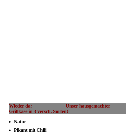
weinbuch-weinbuchs12-Z81WV1-XL-527
Wieder da: Unser hausgemachter
Grillkäse in 3 versch. Sorten!
Natur
Pikant mit Chili