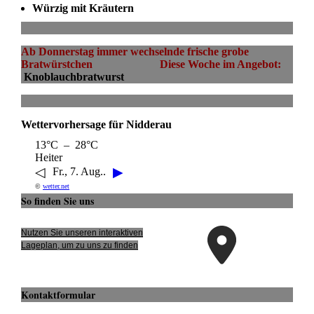
Würzig mit Kräutern
Ab Donnerstag immer wechselnde frische grobe
Bratwürstchen Diese Woche im Angebot:
Knoblauchbratwurst
Wettervorhersage für Nidderau
13°C – 28°C
Heiter
◁
▶
Fr., 7. Aug..
©
wetter.net
So finden Sie uns
Nutzen Sie unseren interaktiven
La­ge­plan, um zu uns zu finden
Kontaktformular