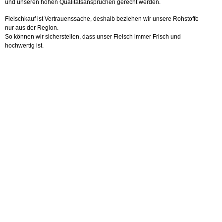
und unseren hohen Qualitätsansprüchen gerecht werden.
Fleischkauf ist Vertrauenssache, deshalb beziehen wir unsere Rohstoffe
nur aus der Region.
So können wir sicherstellen, dass unser Fleisch immer Frisch und
hochwertig ist.
b_produkte11_1