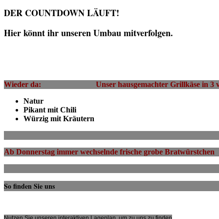
DER COUNTDOWN LÄ
Hier könnt ihr unseren Umbau mitverfolgen.
Wieder da: Unser hausgemachter Grillkäse in 3 vers
Natur
Pikant mit Chili
Würzig mit Kräutern
Ab Donnerstag immer wechselnde frische grobe Bratw
So finden Sie uns
Nutzen Sie unseren interaktiven La­ge­plan, um zu uns zu finden