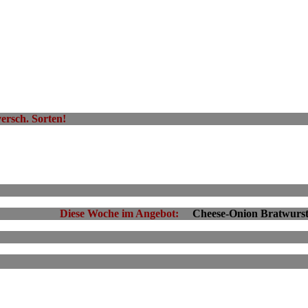
UFT!
ch. Sorten!
ürstchen Diese Woche im Angebot:
Cheese-Onion Bratwurs